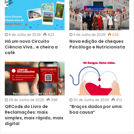
A Comissão Executiva para a Homenagem Nacional aos
Combatentes 2025 convida todos os Portugueses a
participarem, no Dia de Portugal, nas comemorações em
memória dos seus Combatentes.
8 de Julho de 2026
423
5 de Julho de 2026
536
Há um novo Circuito
Nova edição de cheques
Ciência Viva… e cheira a
Psicólogo e Nutricionista
café
29 de Junho de 2026
386
20 de Junho de 2026
412
QRCode do Livro de
“Braços dados por uma
Reclamações: mais
boa causa”
simples, mais rápido, mais
digital