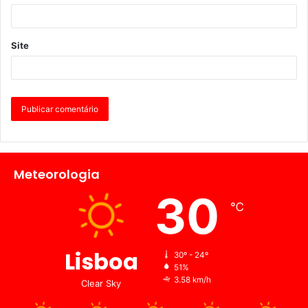
Site
Meteorologia
30
℃
Lisboa
30º - 24º
51%
3.58 km/h
Clear Sky