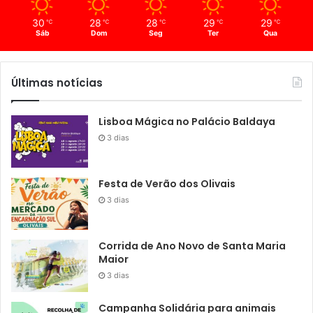
30
28
28
29
29
℃
℃
℃
℃
℃
Sáb
Dom
Seg
Ter
Qua
Últimas notícias
Lisboa Mágica no Palácio Baldaya
3 dias
Festa de Verão dos Olivais
3 dias
Corrida de Ano Novo de Santa Maria
Maior
3 dias
Campanha Solidária para animais