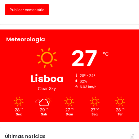
Meteorologia
27
℃
Lisboa
28º - 24º
62%
6.03 km/h
Clear Sky
28
29
27
27
28
℃
℃
℃
℃
℃
Sex
Sáb
Dom
Seg
Ter
Últimas notícias