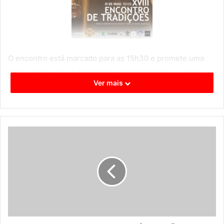
O encontro está marcado para as 15h30 e promete uma
tarde inesquecível de folclore e tradições portuguesas
Ver mais
com a participação de diversos ranchos e grupos
etnográficos e associativos vindos de todo o país. A saber:
Rancho Tradicional de Cinfães, Grupo Associativo de
Divulgação Tradicional de Forjães, Rancho Folclórico de
Passos de Silgueiros, Grupo Etnográfico Os Pescadores
de Castelo e Rancho Folclórico de Geraldes.
Apareça, a entrada é livre e oferece boa música, dança e
muita animação.