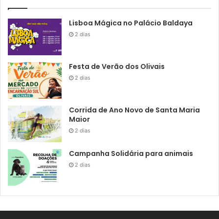
Lisboa Mágica no Palácio Baldaya
2 dias
Festa de Verão dos Olivais
2 dias
Corrida de Ano Novo de Santa Maria
Maior
2 dias
Campanha Solidária para animais
2 dias