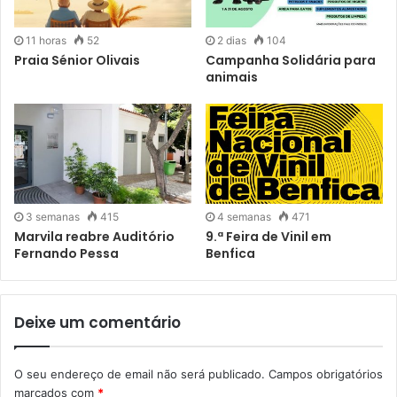
11 horas
52
2 dias
104
Praia Sénior Olivais
Campanha Solidária para
animais
3 semanas
415
4 semanas
471
Marvila reabre Auditório
9.ª Feira de Vinil em
Fernando Pessa
Benfica
Deixe um comentário
O seu endereço de email não será publicado.
Campos obrigatórios
marcados com
*