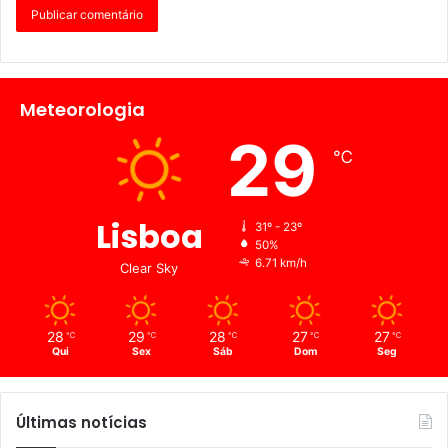
Meteorologia
29
℃
Lisboa
31º - 23º
50%
6.71 km/h
Clear Sky
28
29
28
27
27
℃
℃
℃
℃
℃
Qui
Sex
Sáb
Dom
Seg
Últimas notícias