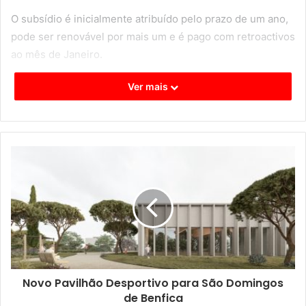
O subsídio é inicialmente atribuído pelo prazo de um ano,
pode ser renovável por mais um e é pago com retroactivos
ao mês de Janeiro.
Ver mais
Mais informações e candidaturas no site da
CML
.
Novo Pavilhão Desportivo para São Domingos
de Benfica