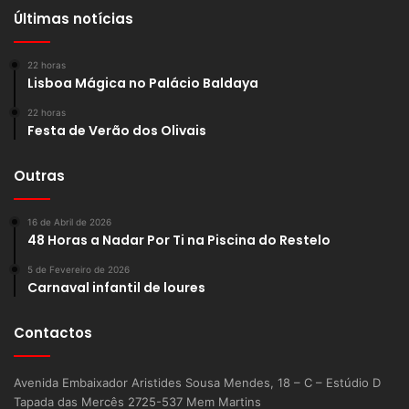
Últimas notícias
22 horas
Lisboa Mágica no Palácio Baldaya
22 horas
Festa de Verão dos Olivais
Outras
16 de Abril de 2026
48 Horas a Nadar Por Ti na Piscina do Restelo
5 de Fevereiro de 2026
Carnaval infantil de loures
Contactos
Avenida Embaixador Aristides Sousa Mendes, 18 – C – Estúdio D
Tapada das Mercês 2725-537 Mem Martins