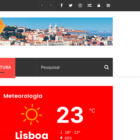
Random
Log
Sidebar
Article
In
TURA
Meteorologia
23
℃
Lisboa
28º - 22º
69%