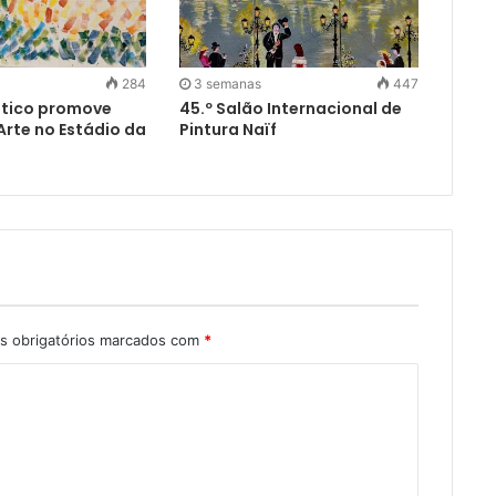
284
3 semanas
447
ético promove
45.º Salão Internacional de
Arte no Estádio da
Pintura Naïf
 obrigatórios marcados com
*