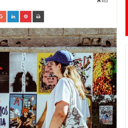
453
Google+
LinkedIn
Pinterest
Print