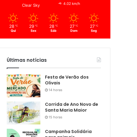
4.02 km/h
Clear Sky
28
29
28
27
27
℃
℃
℃
℃
℃
Qui
Sex
Sáb
Dom
Seg
Últimas notícias
Festa de Verão dos
Olivais
14 horas
Corrida de Ano Novo de
Santa Maria Maior
15 horas
Campanha Solidária