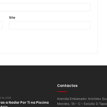
Site
Contactos
il de 2026
Avenida Embaixador Aristides So
as a Nadar Por Ti na Piscina
Mendes, 18 – C – Estúdio D Tapa
stelo