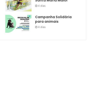
Santa Maria Maior
4 dias
Campanha Solidária
para animais
4 dias