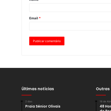
Email
*
Últimas notícias
Outras
2 dias
16 de Abr
Praia Sénior Olivais
48 Hor
do Re