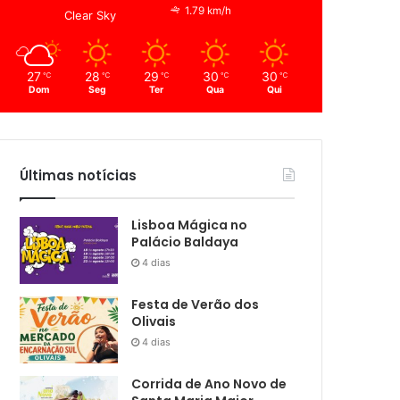
1.79 km/h
Clear Sky
27
28
29
30
30
℃
℃
℃
℃
℃
Dom
Seg
Ter
Qua
Qui
Últimas notícias
Lisboa Mágica no
Palácio Baldaya
4 dias
Festa de Verão dos
Olivais
4 dias
Corrida de Ano Novo de