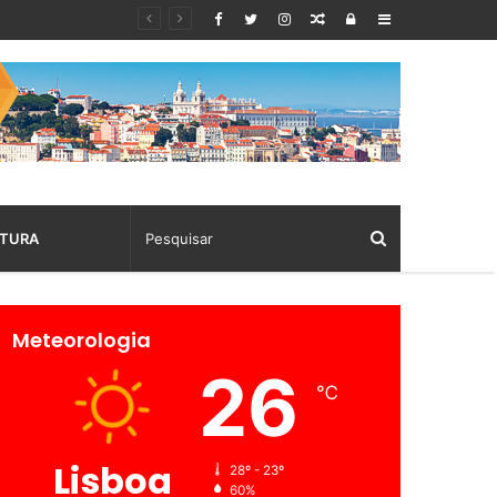
Random
Log
Sidebar
Article
In
TURA
Meteorologia
26
℃
Lisboa
28º - 23º
60%