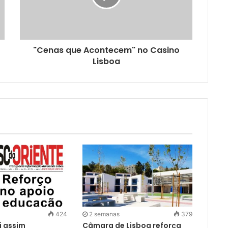
"Cenas que Acontecem" no Casino
Lisboa
424
2 semanas
379
i assim
Câmara de Lisboa reforça