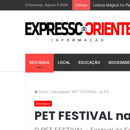
Lisboa Mágica no Pa
Domingo, Agosto 9 2026
Últimas
DESTAQUE
LOCAL
EDUCAÇÃO
SOCIEDADE
Início
/
Destaque
/
PET FESTIVAL na FIL
Destaque
PET FESTIVAL na
O PET FESTIVAL - Festival da F