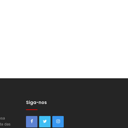
Siga-nos
usa
da das