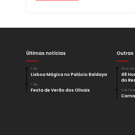
Últimas notícias
Outras
1 dia
16 de Abr
Lisboa Mágica no Palácio Baldaya
48 Hor
do Re
1 dia
Festa de Verão dos Olivais
5 de Feve
Carnav