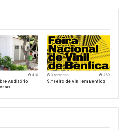
410
3 semanas
469
bre Auditório
9.ª Feira de Vinil em Benfica
Pessa