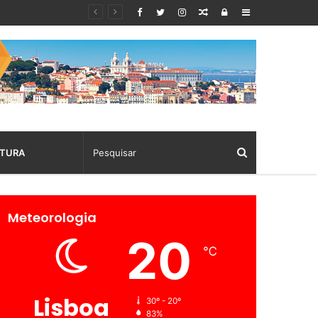
Random
Log
Sidebar
Article
In
TURA
Meteorologia
20
℃
Lisboa
30º - 20º
83%