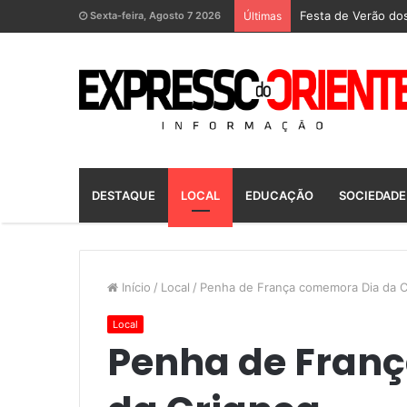
Festa de Verão dos
Sexta-feira, Agosto 7 2026
Últimas
DESTAQUE
LOCAL
EDUCAÇÃO
SOCIEDADE
Início
/
Local
/
Penha de França comemora Dia da C
Local
Penha de Fran