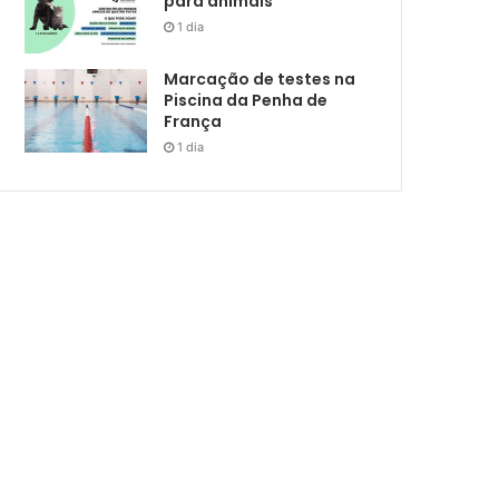
para animais
1 dia
Marcação de testes na
Piscina da Penha de
França
1 dia