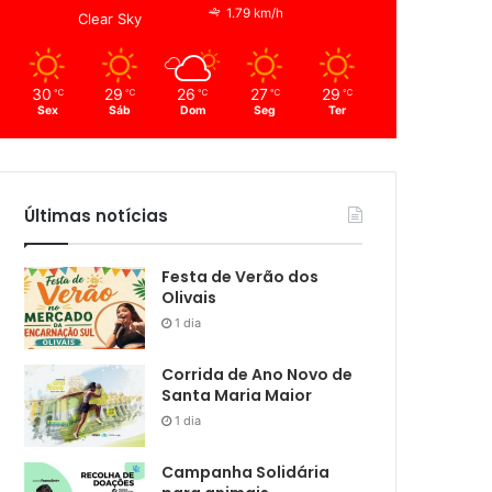
1.79 km/h
Clear Sky
30
29
26
27
29
℃
℃
℃
℃
℃
Sex
Sáb
Dom
Seg
Ter
Últimas notícias
Festa de Verão dos
Olivais
1 dia
Corrida de Ano Novo de
Santa Maria Maior
1 dia
Campanha Solidária