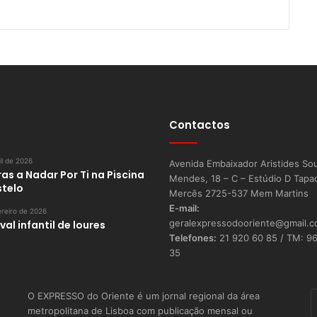
Contactos
il de 2026
Avenida Embaixador Aristides So
as a Nadar Por Ti na Piscina
Mendes, 18 – C – Estúdio D Tapa
stelo
Mercês 2725-537 Mem Martins
E-mail:
reiro de 2026
geralexpressodooriente@gmail.
al infantil de loures
Telefones:
21 920 60 85 / TM: 9
35
O EXPRESSO do Oriente é um jornal regional da área
I
metropolitana de Lisboa com publicação mensal ou
o