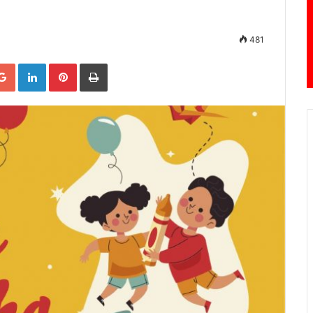
481
Google+
LinkedIn
Pinterest
Print