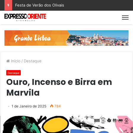
Festa de Verão dos Olivais
Início
/
Destaque
Destaque
Ouro, Incenso e Birra em
Marvila
1 de Janeiro de 2025
784