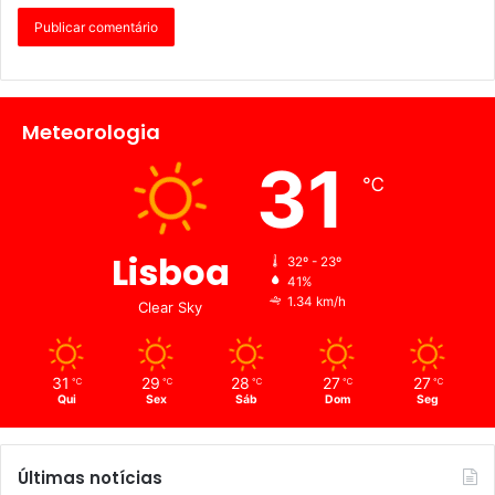
Meteorologia
31
℃
Lisboa
32º - 23º
41%
1.34 km/h
Clear Sky
31
29
28
27
27
℃
℃
℃
℃
℃
Qui
Sex
Sáb
Dom
Seg
Últimas notícias