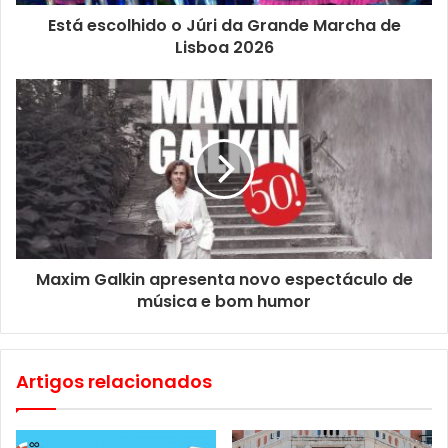
Museu Convida…” recebe ainda peças de produção
Está escolhido o Júri da Grande Marcha de
asiática de museus pertencentes à Rede Portuguesa de
Lisboa 2026
Museus (RPM) e fundações privadas, em diálogo com
peças do Museu do Oriente. A 19 de Fevereiro, no âmbito
de O Museu Convida… China realiza-se a apresentação da
peça convidada, proveniente da Casa-Museu Dr. Anastácio
Gonçalves, com Gabriela Perdigão Cavaco, directora deste
museu.
O programa culmina a 1 de Março, com o espectáculo A
Voz do Cavalo, que cruza música instrumental tradicional,
Maxim Galkin apresenta novo espectáculo de
artes marciais e danças de diferentes regiões e
música e bom humor
comunidades chinesas. Símbolo de força, liberdade,
movimento e perseverança, o cavalo surge como metáfora
sonora e visual, que conduz o público pelas paisagens
Artigos relacionados
culturais da China.