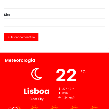
Site
Meteorologia
22
℃
Lisboa
27º - 21º
83%
1.34 km/h
Clear Sky