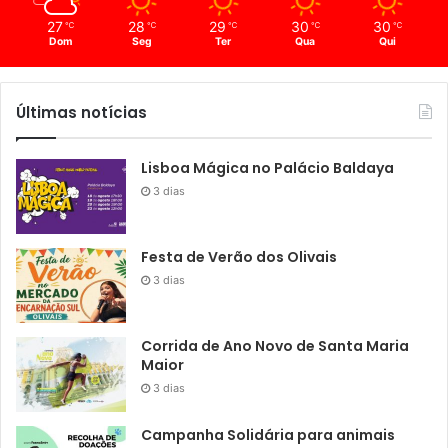
27
28
29
30
30
℃
℃
℃
℃
℃
Dom
Seg
Ter
Qua
Qui
Últimas notícias
Lisboa Mágica no Palácio Baldaya
3 dias
Festa de Verão dos Olivais
3 dias
Corrida de Ano Novo de Santa Maria
Maior
3 dias
Campanha Solidária para animais