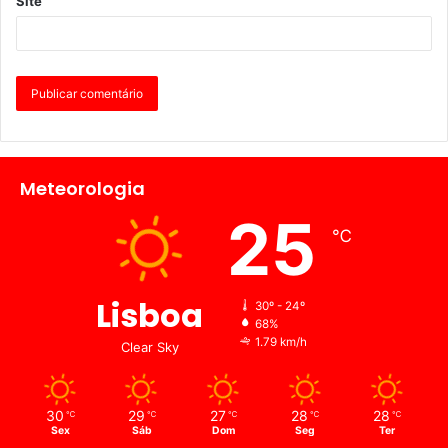
Site
Meteorologia
25
℃
Lisboa
30º - 24º
68%
1.79 km/h
Clear Sky
30
29
27
28
28
℃
℃
℃
℃
℃
Sex
Sáb
Dom
Seg
Ter