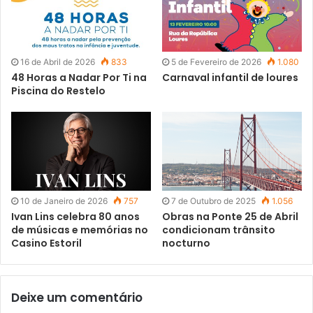
“sacámos” via net, só para descontrair!
Aqui fica, para guardar, a sua edição de Novembro de
2023.
16 de Abril de 2026
833
5 de Fevereiro de 2026
1.080
48 Horas a Nadar Por Ti na
Carnaval infantil de loures
Piscina do Restelo
10 de Janeiro de 2026
757
7 de Outubro de 2025
1.056
Ivan Lins celebra 80 anos
Obras na Ponte 25 de Abril
de músicas e memórias no
condicionam trânsito
Casino Estoril
nocturno
Deixe um comentário