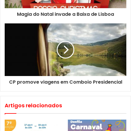
Magia do Natal invade a Baixa de Lisboa
Em Marvila promoveu-se o encontro entre empregadores,
empreendedores e candidatos a emprego, numa
verdadeira oportunidade para todos.
Um pouco por todas as freguesias, festejou-se o São
Martinho com animados magustos e já se preparam os
cabazes de Natal.
CP promove viagens em Comboio Presidencial
Há Festa do Jazz logo no início de Dezembro e para fora
de portas propomos uma visita à nova adega que promete
revolucionar o Douro.
Artigos relacionados
Não se esqueça de espreitar o que fazer nas páginas
“freguesia a freguesia” e passe pelas gracinhas que