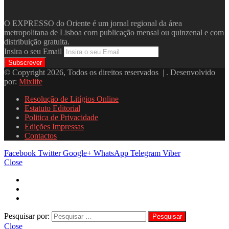
O EXPRESSO do Oriente é um jornal regional da área
metropolitana de Lisboa com publicação mensal ou quinzenal e com
distribuição gratuita.
Insira o seu Email
© Copyright 2026, Todos os direitos reservados | . Desenvolvido
por:
Mixlife
Resolução de Litígios Online
Estatuto Editorial
Politica de Privacidade
Edições Impressas
Contactos
Facebook
Twitter
Google+
WhatsApp
Telegram
Viber
Close
Pesquisar por:
Close