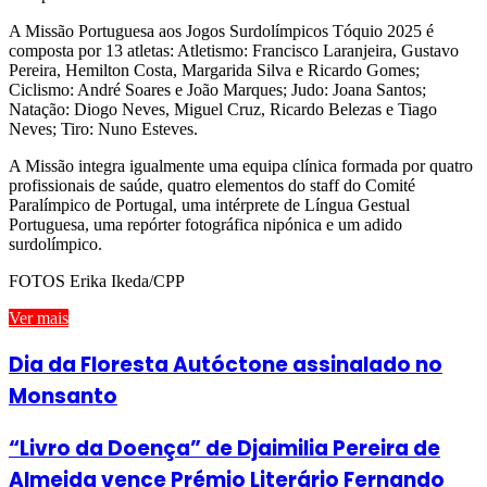
A Missão Portuguesa aos Jogos Surdolímpicos Tóquio 2025 é
composta por 13 atletas: Atletismo: Francisco Laranjeira, Gustavo
Pereira, Hemilton Costa, Margarida Silva e Ricardo Gomes;
Ciclismo: André Soares e João Marques; Judo: Joana Santos;
Natação: Diogo Neves, Miguel Cruz, Ricardo Belezas e Tiago
Neves; Tiro: Nuno Esteves.
A Missão integra igualmente uma equipa clínica formada por quatro
profissionais de saúde, quatro elementos do staff do Comité
Paralímpico de Portugal, uma intérprete de Língua Gestual
Portuguesa, uma repórter fotográfica nipónica e um adido
surdolímpico.
FOTOS Erika Ikeda/CPP
Ver mais
Dia da Floresta Autóctone assinalado no
Monsanto
“Livro da Doença” de Djaimilia Pereira de
Almeida vence Prémio Literário Fernando