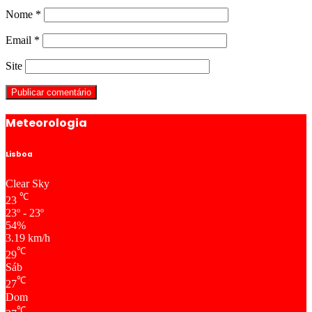
Nome
*
Email
*
Site
Meteorologia
Lisboa
Clear Sky
℃
23
23º - 23º
54%
3.19 km/h
℃
29
Sáb
℃
27
Dom
℃