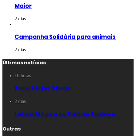
Maior
2 dias
Campanha Solidária para animais
2 dias
Últimas notícias
16 horas
Praia Sénior Olivais
2 dias
Lisboa Mágica no Palácio Baldaya
Outras