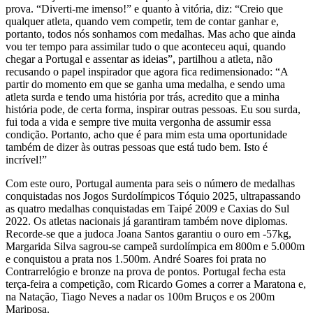
prova. “Diverti-me imenso!” e quanto à vitória, diz: “Creio que
qualquer atleta, quando vem competir, tem de contar ganhar e,
portanto, todos nós sonhamos com medalhas. Mas acho que ainda
vou ter tempo para assimilar tudo o que aconteceu aqui, quando
chegar a Portugal e assentar as ideias”, partilhou a atleta, não
recusando o papel inspirador que agora fica redimensionado: “A
partir do momento em que se ganha uma medalha, e sendo uma
atleta surda e tendo uma história por trás, acredito que a minha
história pode, de certa forma, inspirar outras pessoas. Eu sou surda,
fui toda a vida e sempre tive muita vergonha de assumir essa
condição. Portanto, acho que é para mim esta uma oportunidade
também de dizer às outras pessoas que está tudo bem. Isto é
incrível!”
Com este ouro, Portugal aumenta para seis o número de medalhas
conquistadas nos Jogos Surdolímpicos Tóquio 2025, ultrapassando
as quatro medalhas conquistadas em Taipé 2009 e Caxias do Sul
2022. Os atletas nacionais já garantiram também nove diplomas.
Recorde-se que a judoca Joana Santos garantiu o ouro em -57kg,
Margarida Silva sagrou-se campeã surdolímpica em 800m e 5.000m
e conquistou a prata nos 1.500m. André Soares foi prata no
Contrarrelógio e bronze na prova de pontos. Portugal fecha esta
terça-feira a competição, com Ricardo Gomes a correr a Maratona e,
na Natação, Tiago Neves a nadar os 100m Bruços e os 200m
Mariposa.