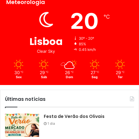
Meteorologia
20
℃
Lisboa
30º - 20º
85%
0.45 km/h
Clear Sky
30
29
26
27
29
℃
℃
℃
℃
℃
Sex
Sáb
Dom
Seg
Ter
Últimas notícias
Festa de Verão dos Olivais
1 dia