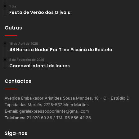
1 dia
Festa de Verão dos Olivais
Outras
16 de Abril de 2026
48 Horas a Nadar Por Ti na Piscina do Restelo
5 de Fevereiro de 2026
Carnaval infantil de loures
Contactos
Avenida Embaixador Aristides Sousa Mendes, 18 – C – Estúdio D
Tapada das Mercês 2725-537 Mem Martins
E-mail:
geralexpressodooriente@gmail.com
Telefones:
21 920 60 85 / TM: 96 586 42 35
Siga-nos