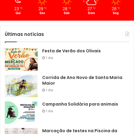
23
29
28
27
28
℃
℃
℃
℃
℃
Qui
Sex
Sáb
Dom
Seg
Últimas notícias
Festa de Verão dos Olivais
1 dia
Corrida de Ano Novo de Santa Maria
Maior
1 dia
Campanha Solidária para animais
1 dia
Marcação de testes na Piscina da