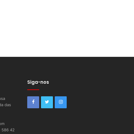
Siga-nos
usa
da das
com
6 586 42