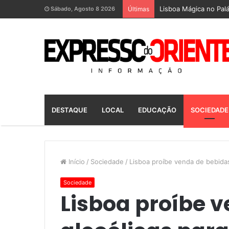
Lisboa Mágica no Palá
Sábado, Agosto 8 2026
Últimas
DESTAQUE
LOCAL
EDUCAÇÃO
SOCIEDADE
Início
/
Sociedade
/
Lisboa proíbe venda de bebidas
Sociedade
Lisboa proíbe 