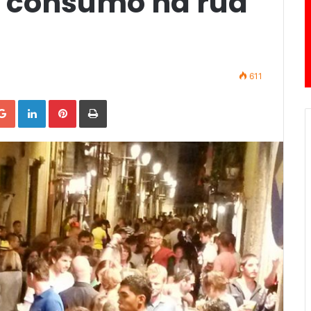
a consumo na rua
611
Google+
LinkedIn
Pinterest
Print