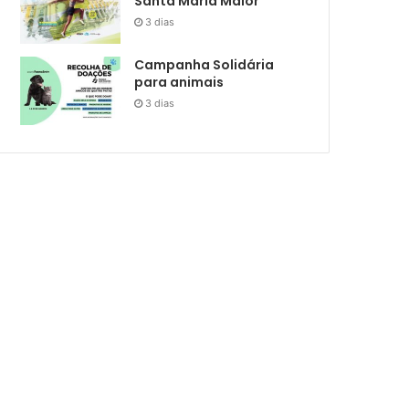
Santa Maria Maior
3 dias
Campanha Solidária
para animais
3 dias