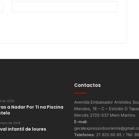
Contactos
il de 2026
Avenida Embaixador Aristides So
as a Nadar Por Ti na Piscina
Mendes, 18 – C – Estúdio D Tapa
stelo
Mercês 2725-537 Mem Martins
E-mail:
reiro de 2026
geralexpressodooriente@gmail.
al infantil de loures
Telefones:
21 920 60 85 / TM: 9