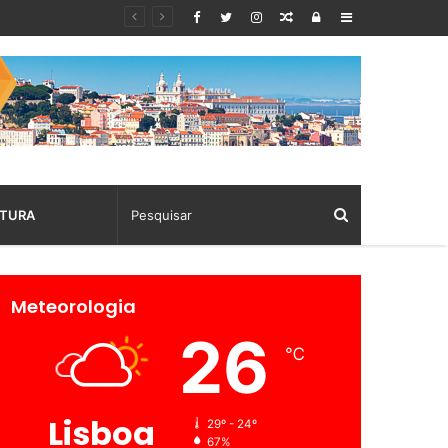
Random
Log
Sidebar
Article
In
TURA
Meteorologia
26
℃
Lisboa
29º - 24º
67%