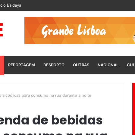
cio Baldaya
REPORTAGEM
DESPORTO
OUTRAS
NACIONAL
CUL
 alcoólicas para consumo na rua durante a noite
venda de bebidas