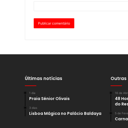
Últimas notícias
Outras
1 dia
16 de Abr
Praia Sénior Olivais
48 Hor
do Re
3 dias
Lisboa Mágica no Palácio Baldaya
5 de Feve
Carnav