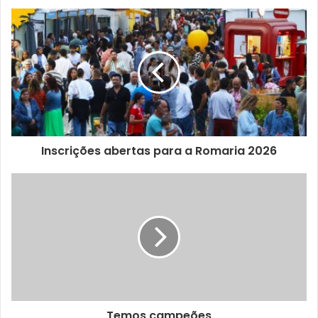
O novo espaço integra uma Unidade de Rastreio do
Cancro da Mama e um Centro de Leitura e Aferição do
Rastreio, permitindo concentrar num único local várias
etapas do processo de rastreio, diagnóstico complementar
e acompanhamento das utentes e das suas famílias. O
espaço onde funciona o novo centro foi cedido pela
Câmara Municipal de Lisboa, no âmbito da colaboração
Inscrições abertas para a Romaria 2026
institucional com a Liga Portuguesa Contra o Cancro.
No contexto do rastreio, o centro servirá todas as
mulheres elegíveis da área de intervenção do Núcleo
Regional do Sul, com especial enfoque nas utentes do
concelho de Lisboa.
Para Francisco Cavaleiro de Ferreira, Presidente do
Núcleo Regional do Sul da Liga Portuguesa Contra o
Temos campeões
Cancro (LPCC-NRS), “a abertura deste centro representa