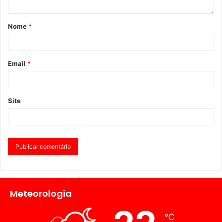
à comunidade. Desde então, o grupo tem desenvolvido um
trabalho de proximidade com as 24 Juntas de Freguesia
Nome
*
de Lisboa, escolas e diversas entidades locais,
promovendo acções de sensibilização, campanhas
informativas, exposições em espaços públicos,
Email
*
caminhadas e eventos solidários, bem como rastreios de
cancro da pele e da cavidade oral.
Site
Numa nova fase, o Grupo de Apoio de Lisboa pretende
reforçar o apoio directo ao doente oncológico e às suas
famílias, através de acompanhamento social, psicológico e
desenvolvimento de actividades de bem-estar.
A Liga Portuguesa Contra o Cancro é uma associação de
serviço social sem fins lucrativos, declarada de utilidade
Meteorologia
pública, cujo principal objectivo é o de combater o cancro.
Tem por base quatro áreas de missão: Apoio ao doente
℃