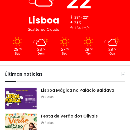
22
oncológico e família, prevenção primária, prevenção
secundária e investigação e formação em Oncologia.
Lisboa
29º - 22º
Linha Cancro 808 255 255
73%
1.34 km/h
Scattered Clouds
29
28
27
29
29
℃
℃
℃
℃
℃
Sáb
Dom
Seg
Ter
Qua
Últimas notícias
Lisboa Mágica no Palácio Baldaya
2 dias
Festa de Verão dos Olivais
2 dias