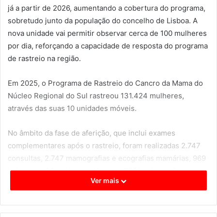
já a partir de 2026, aumentando a cobertura do programa,
sobretudo junto da população do concelho de Lisboa. A
nova unidade vai permitir observar cerca de 100 mulheres
por dia, reforçando a capacidade de resposta do programa
de rastreio na região.
Em 2025, o Programa de Rastreio do Cancro da Mama do
Núcleo Regional do Sul rastreou 131.424 mulheres,
através das suas 10 unidades móveis.
No âmbito da fase de aferição, que inclui exames
complementares após o rastreio, foram realizadas 2.747
consultas, 2.747 mamografias e ecografias mamárias, 969
biópsias e 44 citologias. No total, 769 mulheres foram
Ver mais
encaminhadas para centros hospitalares para diagnóstico
e tratamento, assegurando a continuidade de cuidados
médicos.