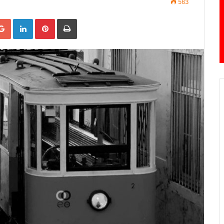
563
Google+
LinkedIn
Pinterest
Print