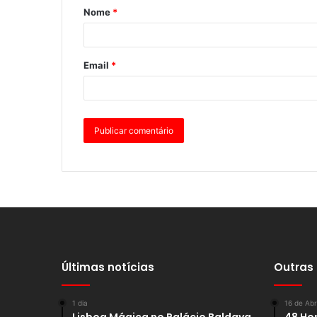
Nome
*
Email
*
Últimas notícias
Outras
1 dia
16 de Abr
Lisboa Mágica no Palácio Baldaya
48 Hor