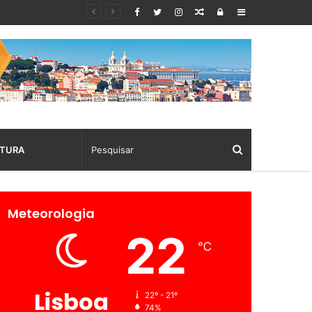
Random
Log
Sidebar
Article
In
TURA
Meteorologia
22
℃
Lisboa
22º - 21º
74%