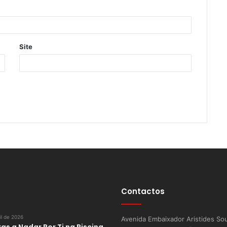
Site
Contactos
il de 2026
Avenida Embaixador Aristides So
as a Nadar Por Ti na Piscina