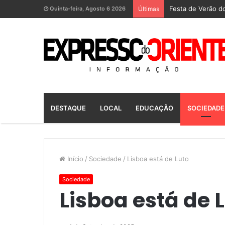
Festa de Verão do
Quinta-feira, Agosto 6 2026
Últimas
DESTAQUE
LOCAL
EDUCAÇÃO
SOCIEDADE
Início
/
Sociedade
/
Lisboa está de Luto
Sociedade
Lisboa está de 