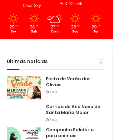
4.02 km/h
Clear Sky
29
28
27
28
29
℃
℃
℃
℃
℃
Sex
Sáb
Dom
Seg
Ter
Últimas notícias
Festa de Verão dos
Olivais
1 dia
Corrida de Ano Novo de
Santa Maria Maior
1 dia
Campanha Solidária
para animais