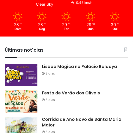
0.45 km/h
Clear Sky
28
28
29
29
30
℃
℃
℃
℃
℃
Dom
Seg
Ter
Qua
Qui
Últimas notícias
Lisboa Mágica no Palácio Baldaya
3 dias
Festa de Verão dos Olivais
3 dias
Corrida de Ano Novo de Santa Maria
Maior
3 dias