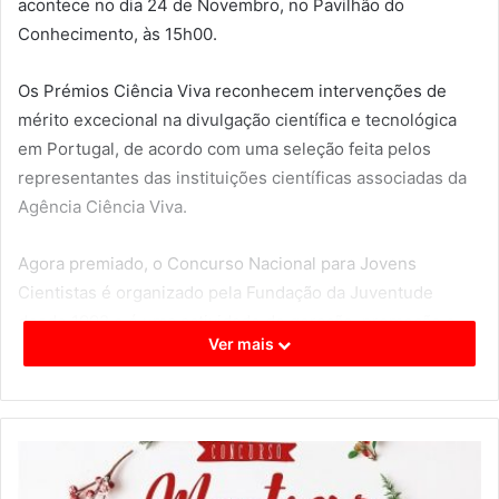
acontece no dia 24 de Novembro, no Pavilhão do
Conhecimento, às 15h00.
Os Prémios Ciência Viva reconhecem intervenções de
mérito excecional na divulgação científica e tecnológica
em Portugal, de acordo com uma seleção feita pelos
representantes das instituições científicas associadas da
Agência Ciência Viva.
Agora premiado, o Concurso Nacional para Jovens
Cientistas é organizado pela Fundação da Juventude
desde 1992 e é uma actividade de geração, promoção e
Ver mais
captação de talento nas Ciências – Biologia, Ciências da
Terra e do Ambiente, Ciências da Saúde, Ciências Sociais
e Económicas, Engenharias e Tecnologias –, recebendo as
melhores propostas de projectos de jovens cientistas de
todo o país. Aberto a jovens até aos 20 anos, a frequentar
o ensino básico, secundário, profissional, ou no 1.º ano do