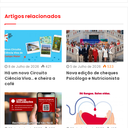
pela Fundação da Juventude. O evento realiza-se em
junho, no Centro de Congressos da Alfândega do Porto e
Artigos relacionados
atrai, anualmente, centenas de visitantes de todo o país. O
Concurso Nacional de Jovens Cientistas prevê também
prémios especiais e menções honrosas, a classificar pelo
júri.
8 de Julho de 2026
421
5 de Julho de 2026
533
Há um novo Circuito
Nova edição de cheques
Ciência Viva… e cheira a
Psicólogo e Nutricionista
café