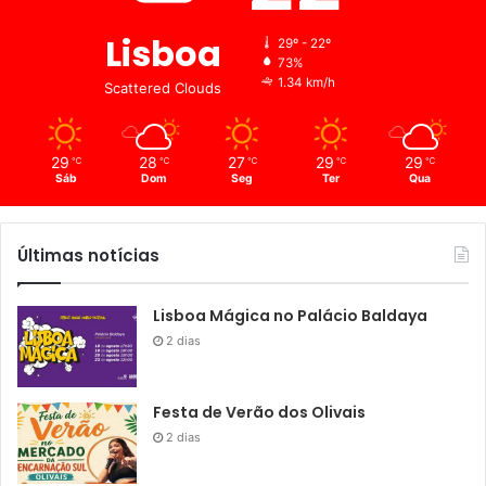
Lisboa
29º - 22º
73%
1.34 km/h
Scattered Clouds
29
28
27
29
29
℃
℃
℃
℃
℃
Sáb
Dom
Seg
Ter
Qua
Últimas notícias
Lisboa Mágica no Palácio Baldaya
2 dias
Festa de Verão dos Olivais
2 dias