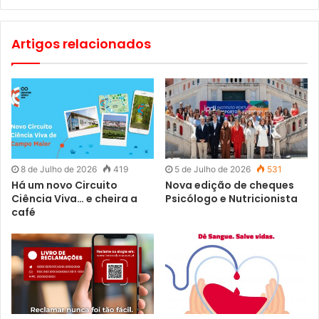
O festival encerra com um ambiente musical envolvente,
Artigos relacionados
celebrando a cultura portuguesa e mediterrânica.
Mais informações estão disponíveis em
https://azeitedoalentejo.pt/cepaal/
8 de Julho de 2026
419
5 de Julho de 2026
531
Há um novo Circuito
Nova edição de cheques
Ciência Viva… e cheira a
Psicólogo e Nutricionista
café