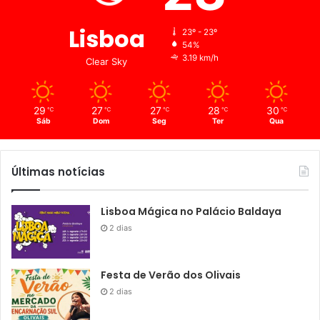
Lisboa
23º - 23º
54%
3.19 km/h
Clear Sky
29
27
27
28
30
℃
℃
℃
℃
℃
Sáb
Dom
Seg
Ter
Qua
Últimas notícias
Lisboa Mágica no Palácio Baldaya
2 dias
Festa de Verão dos Olivais
2 dias