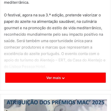
mediterrânica.
O festival, agora na sua 3.ª edição, pretende valorizar o
papel do azeite na alimentação saudável, na culinária
gourmet e na promoção do estilo de vida mediterrânico,
reconhecido mundialmente pelo seu impacto positivo na
saúde. Será também uma oportunidade única para
conhecer produtores e marcas que representam a
excelência do azeite português. O evento conta com o
apoio do turismo do Alentejo – ERT, da Casa do Alentejo e
do Lisboa Pessoa Hotel.
Ver mais
Programa do Festival do Azeite Novo – 10/12/2025
Mercado de Produtores – das
11h00 às 19h30
. Descubra
azeites artesanais, produtos regionais e novidades do
sector directamente dos produtores.