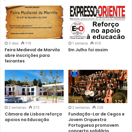
3 dias
119
1 semana
419
Feira Medieval de Marvila
Em Julho foi assim
abre inscrições para
feirantes
2 semanas
372
2 semanas
328
Câmara de Lisboa reforça
Fundação-Lar de Cegos e
apoios na Educação
Jovem Orquestra
Portuguesa promovem
concerto solidário