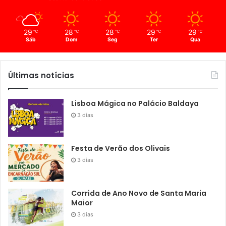
29
28
28
29
29
℃
℃
℃
℃
℃
Sáb
Dom
Seg
Ter
Qua
Últimas notícias
Lisboa Mágica no Palácio Baldaya
3 dias
Festa de Verão dos Olivais
3 dias
Corrida de Ano Novo de Santa Maria
Maior
3 dias