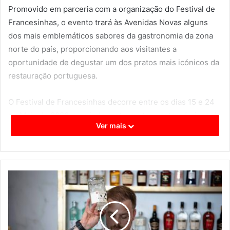
Promovido em parceria com a organização do Festival de
Francesinhas, o evento trará às Avenidas Novas alguns
dos mais emblemáticos sabores da gastronomia da zona
norte do país, proporcionando aos visitantes a
oportunidade de degustar um dos pratos mais icónicos da
restauração portuguesa.
O Festival de Francesinhas decorre entre os dias 15 e 24
de Maio de 2026, reunindo restaurantes gastronómicos da
Ver mais
zona norte e reforçando a aposta na dinamização do
espaço público através da promoção de experiências
gastronómicas diferenciadoras e acessíveis.