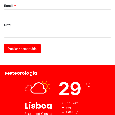
Email
*
Site
Meteorologia
29
℃
Lisboa
31º - 24º
56%
2.68 km/h
Scattered Clouds