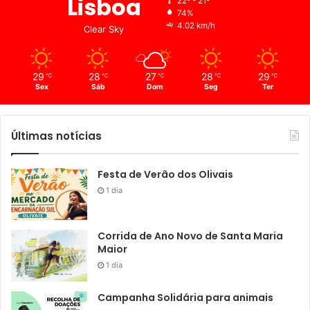
Lisboa
22º - 21º
74%
4.02 km/h
Clear Sky
29
28
27
28
29
℃
℃
℃
℃
℃
Sex
Sáb
Dom
Seg
Ter
Últimas notícias
Festa de Verão dos Olivais
1 dia
Corrida de Ano Novo de Santa Maria
Maior
1 dia
Campanha Solidária para animais