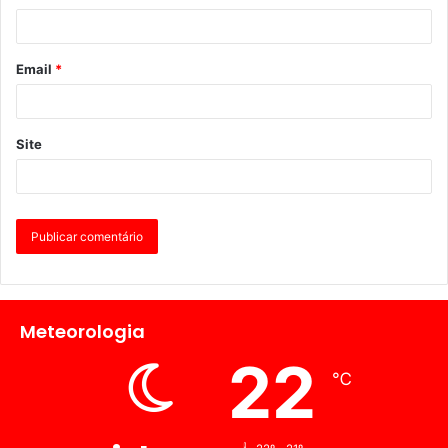
Email
*
Site
Meteorologia
22
℃