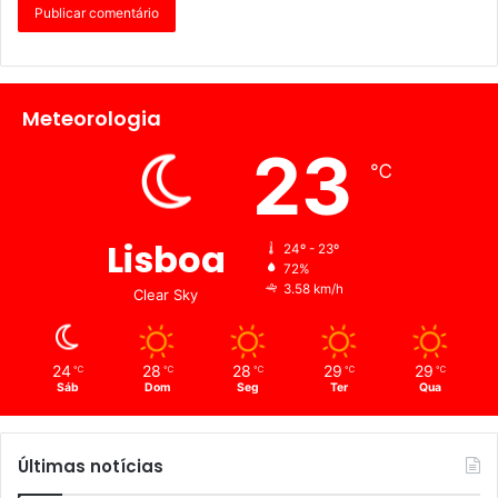
Meteorologia
23
℃
Lisboa
24º - 23º
72%
3.58 km/h
Clear Sky
24
28
28
29
29
℃
℃
℃
℃
℃
Sáb
Dom
Seg
Ter
Qua
Últimas notícias