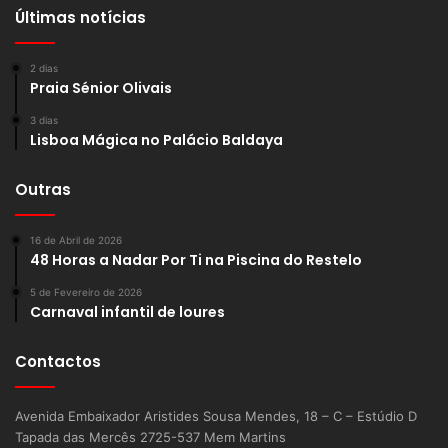
Últimas notícias
2 dias
Praia Sénior Olivais
3 dias
Lisboa Mágica no Palácio Baldaya
Outras
16 de Abril de 2026
48 Horas a Nadar Por Ti na Piscina do Restelo
5 de Fevereiro de 2026
Carnaval infantil de loures
Contactos
Avenida Embaixador Aristides Sousa Mendes, 18 – C – Estúdio D
Tapada das Mercês 2725-537 Mem Martins