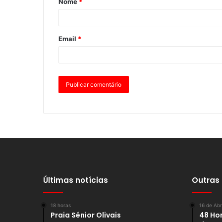
Nome
*
Email
*
Últimas notícias
Outras
18 horas
16 de Abr
Praia Sénior Olivais
48 Hor