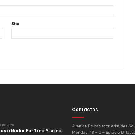
Site
Contactos
il de 2026
Avenida Embaixador Aristides So
as a Nadar Por Ti na Piscina
Mendes, 18 – C – Estúdio D Tapa