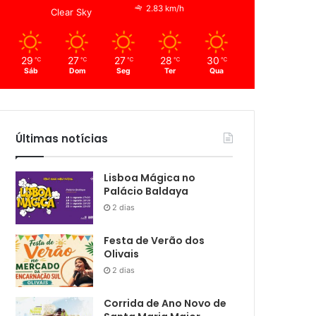
2.83 km/h
Clear Sky
29
27
27
28
30
℃
℃
℃
℃
℃
Sáb
Dom
Seg
Ter
Qua
Últimas notícias
Lisboa Mágica no
Palácio Baldaya
2 dias
Festa de Verão dos
Olivais
2 dias
Corrida de Ano Novo de