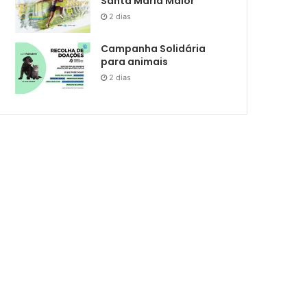
Santa Maria Maior
2 dias
Campanha Solidária
para animais
2 dias