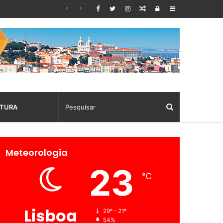
Random
Log
Sidebar
Article
In
TURA
Meteorologia
23
℃
Lisboa
29º - 21º
54%