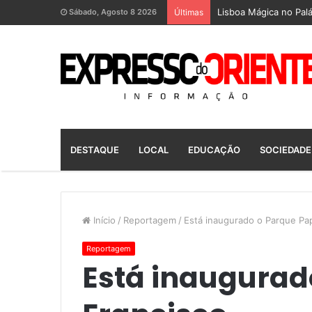
Lisboa Mágica no Palá
Sábado, Agosto 8 2026
Últimas
DESTAQUE
LOCAL
EDUCAÇÃO
SOCIEDADE
Início
/
Reportagem
/
Está inaugurado o Parque Pa
Reportagem
Está inaugurad