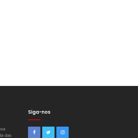
Siga-nos
usa
da das