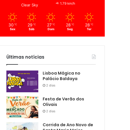
1.79 km/h
Clear Sky
30
29
27
28
28
℃
℃
℃
℃
℃
Sex
Sáb
Dom
Seg
Ter
Últimas notícias
Lisboa Mágica no
Palácio Baldaya
2 dias
Festa de Verão dos
Olivais
2 dias
Corrida de Ano Novo de