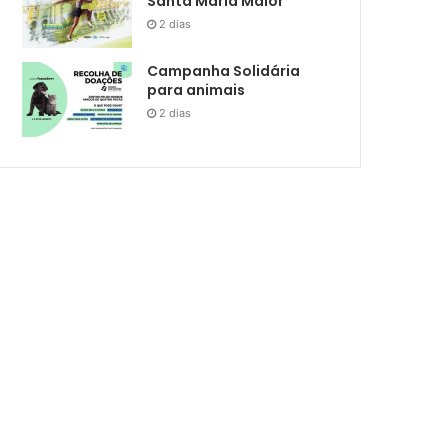
Santa Maria Maior
2 dias
Campanha Solidária
para animais
2 dias