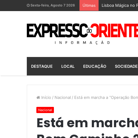
Lisboa Mágica no P
Sexta-feira, Agosto 7 2026
Últimas
DESTAQUE
LOCAL
EDUCAÇÃO
SOCIEDADE
Início
/
Nacional
/
Está em marcha a “Operação Bo
Nacional
Está em march