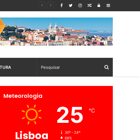
Random
Log
Sidebar
Article
In
TURA
Meteorologia
25
℃
Lisboa
30º - 24º
68%