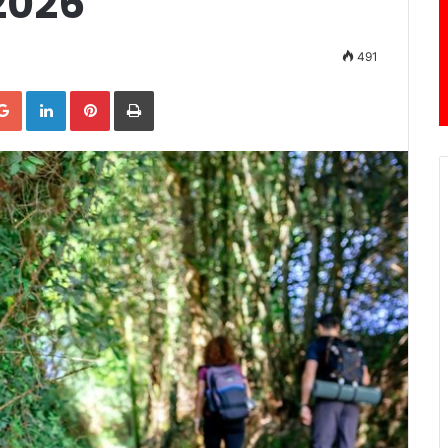
2026”
491
Google+
LinkedIn
Pinterest
Print