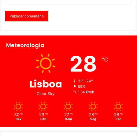
Meteorologia
28
℃
Lisboa
31º - 24º
59%
1.34 km/h
Clear Sky
30
29
27
28
28
℃
℃
℃
℃
℃
Sex
Sáb
Dom
Seg
Ter