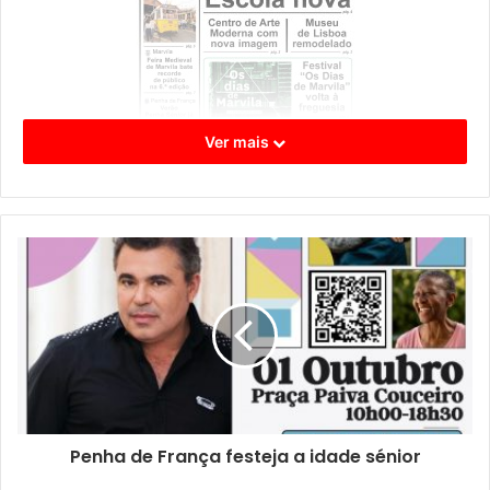
Ver mais
Ainda no capítulo “Festivais”, decorreu em São Vicente o
“Colina das Artes” e está já marcado para o próximo mês
“Os dias de Marvila”. E logo no dia 1 de Outubro, dia em
que se festeja o Idoso, temos o cantor Toy num autêntico
festival
na Praça Paiva Couceiro.
Pelo meio contamos-lhe que houve distinção a atletas
Penha de França festeja a idade sénior
paralímpicos e como correu o desfile dos Clássicos da