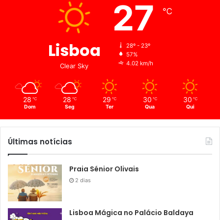
27
℃
Lisboa
28º - 23º
57%
4.02 km/h
Clear Sky
28
28
29
30
30
℃
℃
℃
℃
℃
Dom
Seg
Ter
Qua
Qui
Últimas notícias
Praia Sénior Olivais
2 dias
Lisboa Mágica no Palácio Baldaya