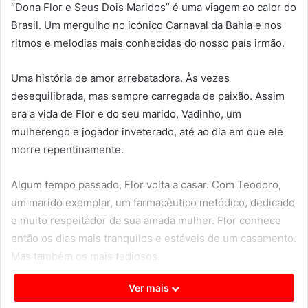
“Dona Flor e Seus Dois Maridos” é uma viagem ao calor do
Brasil. Um mergulho no icónico Carnaval da Bahia e nos
ritmos e melodias mais conhecidas do nosso país irmão.
Uma história de amor arrebatadora. Às vezes
desequilibrada, mas sempre carregada de paixão. Assim
era a vida de Flor e do seu marido, Vadinho, um
mulherengo e jogador inveterado, até ao dia em que ele
morre repentinamente.
Algum tempo passado, Flor volta a casar. Com Teodoro,
um marido exemplar, um farmacêutico metódico, dedicado
e muito respeitador da sua amada mulher. Flor conhece
então os dias mais tranquilos e estáveis de um casamento.
Mas também os mais tediosos.
Ver mais
Até ao dia em que o fantasma de Vadinho aparece na sua