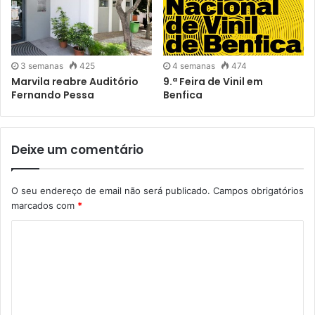
pelos pais. Nas áreas de Jogo é para maiores de 18 anos.
3 semanas
425
4 semanas
474
Marvila reabre Auditório
9.ª Feira de Vinil em
Fernando Pessa
Benfica
Deixe um comentário
O seu endereço de email não será publicado.
Campos obrigatórios
marcados com
*