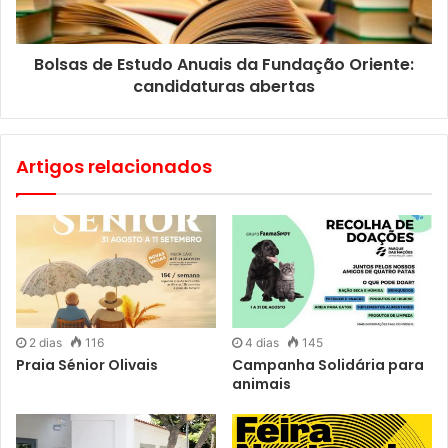
próximo dia 19 de Fevereiro, “Dona Flor e Seus Dois
Maridos”. O ciclo de representações decorre de Quinta-
Bolsas de Estudo Anuais da Fundação Oriente:
feira a Sábado às 21h00 e aos Domingos às 17h00.
M/16
.
candidaturas abertas
Preços: De 23€ a 25€.
Artigos relacionados
As reservas podem ser efectuadas:
https://www.ticketline.pt/evento/dona-flor-e-seus-dois-
maridos-99658
2 dias
116
4 dias
145
Praia Sénior Olivais
Campanha Solidária para
O Casino Lisboa abre às 15h00 e encerra às 03h00. O
animais
acesso é livre, sendo que a partir das 22 horas, é para
maiores de 14 anos, e maiores de 10 anos acompanhados