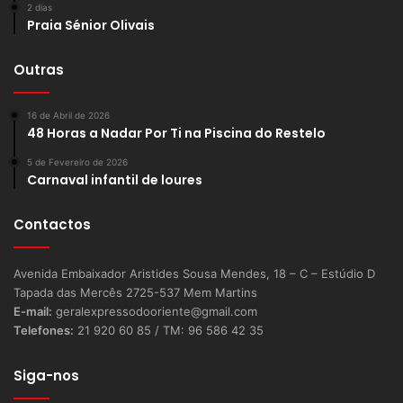
2 dias
Praia Sénior Olivais
Outras
16 de Abril de 2026
48 Horas a Nadar Por Ti na Piscina do Restelo
5 de Fevereiro de 2026
Carnaval infantil de loures
Contactos
Avenida Embaixador Aristides Sousa Mendes, 18 – C – Estúdio D
Tapada das Mercês 2725-537 Mem Martins
E-mail:
geralexpressodooriente@gmail.com
Telefones:
21 920 60 85 / TM: 96 586 42 35
Siga-nos