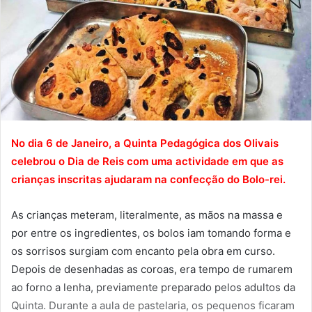
No dia 6 de Janeiro, a Quinta Pedagógica dos Olivais
celebrou o Dia de Reis com uma actividade em que as
crianças inscritas ajudaram na confecção do Bolo-rei.
As crianças meteram, literalmente, as mãos na massa e
por entre os ingredientes, os bolos iam tomando forma e
os sorrisos surgiam com encanto pela obra em curso.
Depois de desenhadas as coroas, era tempo de rumarem
ao forno a lenha, previamente preparado pelos adultos da
Quinta. Durante a aula de pastelaria, os pequenos ficaram