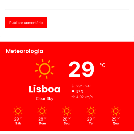
Meteorologia
29
℃
Lisboa
29º - 24º
57%
4.02 km/h
Clear Sky
29
28
28
29
29
℃
℃
℃
℃
℃
Sáb
Dom
Seg
Ter
Qua