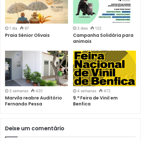
1 dia
97
3 dias
122
Praia Sénior Olivais
Campanha Solidária para
animais
3 semanas
420
4 semanas
472
Marvila reabre Auditório
9.ª Feira de Vinil em
Fernando Pessa
Benfica
Deixe um comentário