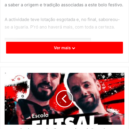
a saber a origem e tradição associadas a este bolo festivo.
A actividade teve lotação esgotada e, no final, saboreou-
se a iguaria. P’ró ano haverá mais, com toda a certeza.
Ver mais
FOTOS QP