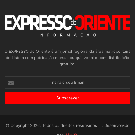
O EXPRESSO do Oriente é um jornal regional da área metropolitana
de Lisboa com publicação mensal ou quinzenal e com distribuição
gratuita.
Insira
o
seu
Email
© Copyright 2026, Todos os direitos reservados | . Desenvolvido