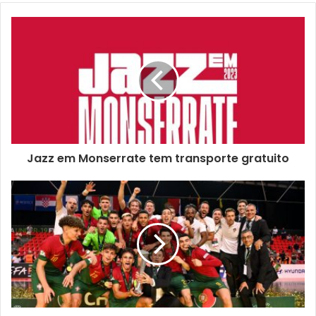
audiência será convidada a escrever os seus problemas,
inquietudes e ansiedades, de uma forma anónima, claro.
Já na segunda parte, o painel de comediantes e a
especialista discutem os mesmos na esperança de
encontrar uma solução ou, no caso dos humoristas,
falarem provavelmente mais um pouco de si, apesar de
ninguém ter pedido.
Jazz em Monserrate tem transporte gratuito
Comedy Therapy é um bom plano para os espectadores
tentarem suavizar os seus problemas porque depois de
médicos, medicamentos, shamans, medicina chinesa,
acupuntura e dinheiro (demasiado), rir é talvez o melhor
remédio.
Reservas:
https://ticketline.sapo.pt/evento/comedy-
therapy-73846