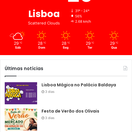
Lisboa
31º - 24º
56%
2.68 km/h
Scattered Clouds
29
28
28
29
29
℃
℃
℃
℃
℃
Sáb
Dom
Seg
Ter
Qua
Últimas notícias
Lisboa Mágica no Palácio Baldaya
3 dias
Festa de Verão dos Olivais
3 dias