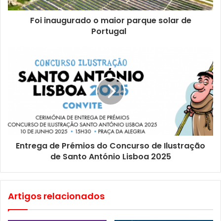
https://capitolio.bymeoblueticket.pt/
Foi inaugurado o maior parque solar de
Portugal
Descontos de 20% para:
– Menores de 25 anos
– Maiores de 65 anos
– Pessoas com condições específicas (com direito a
acompanhante gratuito)
Entrega de Prémios do Concurso de Ilustração
– Grupos com mais de 10 pessoas (mediante reserva
de Santo António Lisboa 2025
prévia)
Artigos relacionados
O espaço é acessível a pessoas com mobilidade