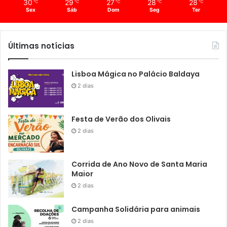
30
29
27
28
28
℃
℃
℃
℃
℃
Sex
Sáb
Dom
Seg
Ter
Últimas notícias
Lisboa Mágica no Palácio Baldaya
2 dias
Festa de Verão dos Olivais
2 dias
Corrida de Ano Novo de Santa Maria
Maior
2 dias
Campanha Solidária para animais
2 dias