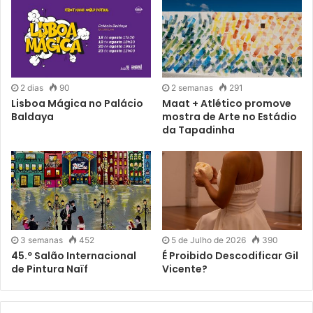
condicionada.
2 dias
90
2 semanas
291
Lisboa Mágica no Palácio
Maat + Atlético promove
Baldaya
mostra de Arte no Estádio
da Tapadinha
3 semanas
452
5 de Julho de 2026
390
45.º Salão Internacional
É Proibido Descodificar Gil
de Pintura Naïf
Vicente?