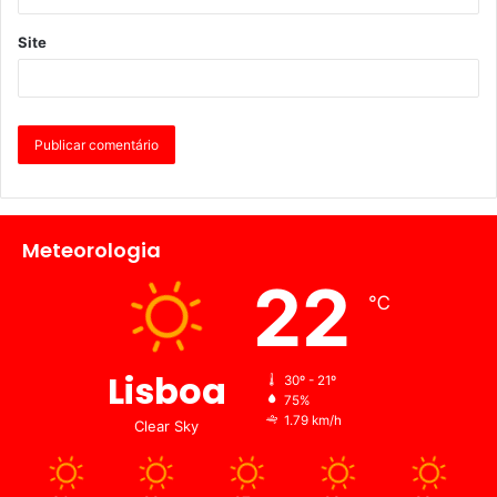
Site
Meteorologia
22
℃
Lisboa
30º - 21º
75%
1.79 km/h
Clear Sky