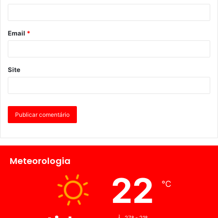
Email
*
Site
Meteorologia
22
℃
27º - 21º