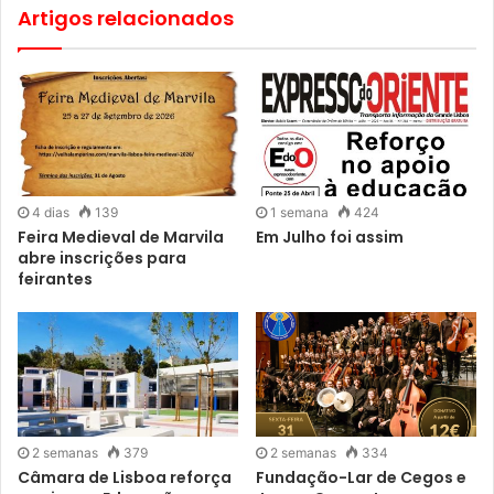
Artigos relacionados
4 dias
139
1 semana
424
Feira Medieval de Marvila
Em Julho foi assim
abre inscrições para
feirantes
2 semanas
379
2 semanas
334
Câmara de Lisboa reforça
Fundação-Lar de Cegos e