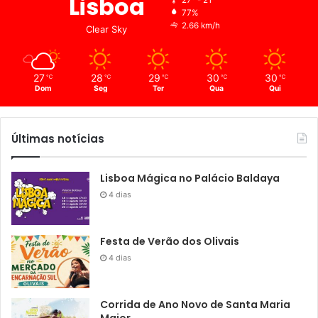
Lisboa
77%
2.66 km/h
Clear Sky
27
28
29
30
30
℃
℃
℃
℃
℃
Dom
Seg
Ter
Qua
Qui
Últimas notícias
Lisboa Mágica no Palácio Baldaya
4 dias
Festa de Verão dos Olivais
4 dias
Corrida de Ano Novo de Santa Maria
Maior