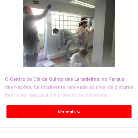
O Centro de Dia da Quinta das Laranjeiras, no Parque
das Nações, foi totalmente renovado ao nível de pinturas
interiores, graças a um projecto de mecenato.
A remodelação foi efectuada nos últimos dias por um
Ver mais
corpo de voluntariado que neste início de ano levou uma
estrelinha a quem dela precisava. Tudo isto graças ao
projecto “Prémio cinco estrelas”