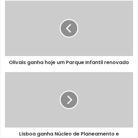
Para a autarquia local trata-se uma acção gratificante em
que vários voluntários trocaram o seu
conforto pelo serviço à comunidade.
Olivais ganha hoje um Parque Infantil renovado
Lisboa ganha Núcleo de Planeamento e