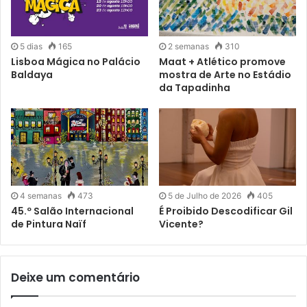
5 dias
165
2 semanas
310
Lisboa Mágica no Palácio
Maat + Atlético promove
Baldaya
mostra de Arte no Estádio
da Tapadinha
4 semanas
473
5 de Julho de 2026
405
45.º Salão Internacional
É Proibido Descodificar Gil
de Pintura Naïf
Vicente?
Deixe um comentário