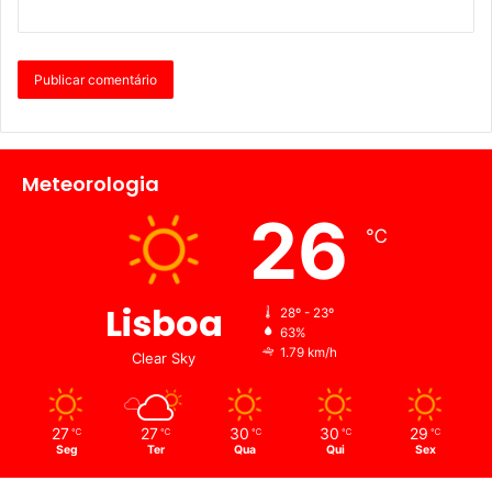
Meteorologia
26
℃
Lisboa
28º - 23º
63%
1.79 km/h
Clear Sky
27
27
30
30
29
℃
℃
℃
℃
℃
Seg
Ter
Qua
Qui
Sex