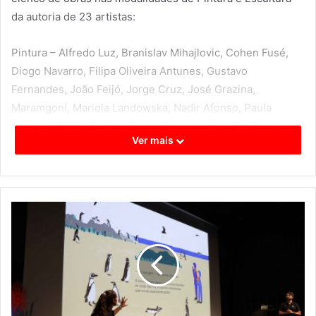
da autoria de 23 artistas:
Pintura – Alfredo Luz, Branislav Mihajlovic, Cohen Fusé,
Diogo Navarro, Filipa Oliveira Antunes, Gustavo
Fernandes, João Feijó, Jorge Cruz, José Grazina,
Maramgoní, Mariola Landowska, Nadir Afonso, Paula
Gouveia, Paulo Ossião, Pedro Castanheira e Rui Carruço.
Ver mais
Escultura – Abílio Febra, Carlos Ramos, Filipe Curado,