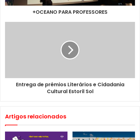
Jorge Pé-Curto, Marius Moraru, Ricardo Gigante e
+OCEANO PARA PROFESSORES
Rogério Timóteo.
Esta mostra colectiva ficará patente ao público até 8 de
Dezembro. A entrada é gratuita.
O Casino Estoril abre às 15h00 e encerra às 03h00. Por
imperativo legal, o acesso à Galeria de Arte é reservado
a maiores de 18 anos.
Entrega de prémios Literários e Cidadania
Cultural Estoril Sol
Artigos relacionados