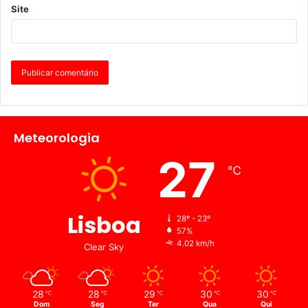
Site
Meteorologia
27
℃
Lisboa
28º - 23º
57%
4.02 km/h
Clear Sky
28
28
29
30
30
℃
℃
℃
℃
℃
Dom
Seg
Ter
Qua
Qui