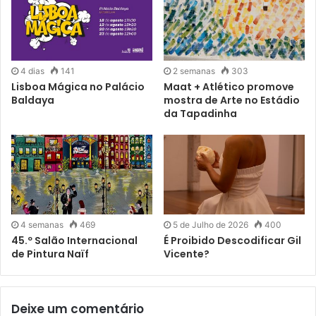
4 dias
141
2 semanas
303
Lisboa Mágica no Palácio
Maat + Atlético promove
Baldaya
mostra de Arte no Estádio
da Tapadinha
4 semanas
469
5 de Julho de 2026
400
45.º Salão Internacional
É Proibido Descodificar Gil
de Pintura Naïf
Vicente?
Deixe um comentário