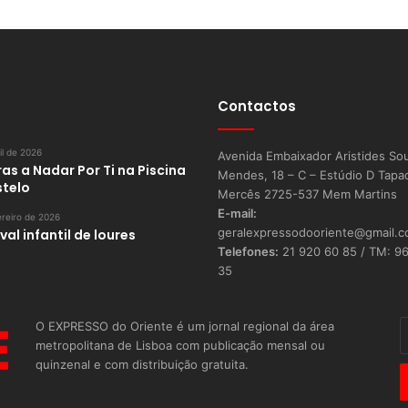
Contactos
il de 2026
Avenida Embaixador Aristides So
as a Nadar Por Ti na Piscina
Mendes, 18 – C – Estúdio D Tapa
stelo
Mercês 2725-537 Mem Martins
E-mail:
reiro de 2026
geralexpressodooriente@gmail.
al infantil de loures
Telefones:
21 920 60 85 / TM: 9
35
O EXPRESSO do Oriente é um jornal regional da área
I
metropolitana de Lisboa com publicação mensal ou
o
quinzenal e com distribuição gratuita.
s
E