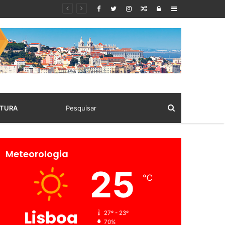
Random
Log
Sidebar
Article
In
TURA
Meteorologia
25
℃
Lisboa
27º - 23º
70%