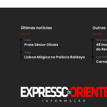
Últimas notícias
Outras
2 dias
16 de Abr
Praia Sénior Olivais
48 Hor
do Re
4 dias
Lisboa Mágica no Palácio Baldaya
5 de Feve
Carnav