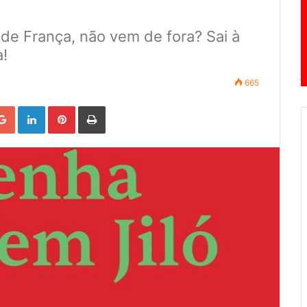
de França, não vem de fora? Sai à
!
665
Google+
LinkedIn
Pinterest
Print