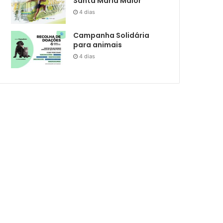
Santa Maria Maior
4 dias
Campanha Solidária
para animais
4 dias