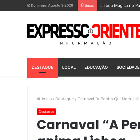
Lisboa Mágica no Pa
Domingo, Agosto 9 2026
Últimas
DESTAQUE
LOCAL
EDUCAÇÃO
SOCIEDADE
Início
/
Destaque
/
Carnaval “A Penha Qui Nem Jiló
Destaque
Carnaval “A Pe