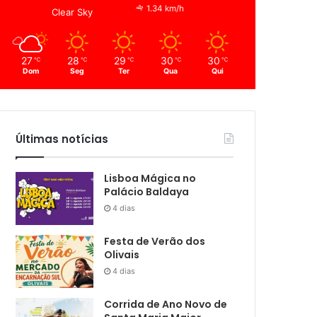
1.34 km/h
Clear Sky
27
28
29
30
30
℃
℃
℃
℃
℃
Dom
Seg
Ter
Qua
Qui
Últimas notícias
Lisboa Mágica no
Palácio Baldaya
4 dias
Festa de Verão dos
Olivais
4 dias
Corrida de Ano Novo de