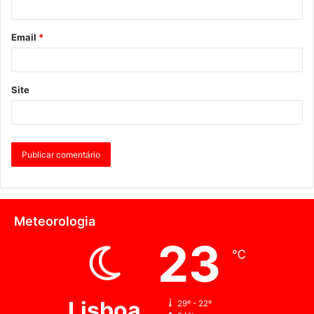
Email
*
Site
Meteorologia
23
℃
Lisboa
29º - 22º