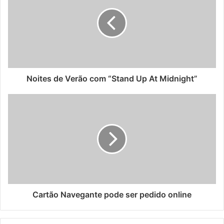
enfrentamos. Apesar dos avanços na área da saúde, a
maioria dos casos ainda são identificados em estádios
avançados, o que limita as opções de tratamento,” afirma o
Dr. David Araújo, membro da comissão científica do GECP.
“A prevenção é fundamental, especialmente entre
fumadores e ex-fumadores, que constituem a maioria dos
Noites de Verão com “Stand Up At Midnight”
casos diagnosticados. Só com a eliminação do tabagismo
na população é que os casos de cancro do pulmão podem
ser reduzidos.”
O cancro do pulmão pode evoluir durante muito tempo
sem dar qualquer sinal. Os sintomas são vários e muito
comuns a doenças benignas: tosse irritativa ou
persistente, hemorragia pela boca de sangue vivo, dor
torácica, dificuldade respiratória, rouquidão e alteração da
Cartão Navegante pode ser pedido online
voz, perda de apetite e emagrecimento.
O pneumologista da ULS São João destaca que “o