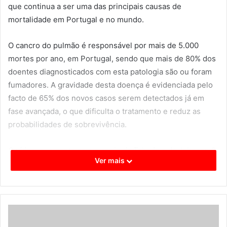
que continua a ser uma das principais causas de
mortalidade em Portugal e no mundo.
O cancro do pulmão é responsável por mais de 5.000
mortes por ano, em Portugal, sendo que mais de 80% dos
doentes diagnosticados com esta patologia são ou foram
fumadores. A gravidade desta doença é evidenciada pelo
facto de 65% dos novos casos serem detectados já em
fase avançada, o que dificulta o tratamento e reduz as
probabilidades de sobrevivência.
O vídeo, que conta com o apoio da Takeda e da Johnson &
Ver mais
Johnson, aborda, de forma clara e acessível, os principais
sintomas, factores de risco e as diferentes opções
terapêuticas disponíveis, além de destacar a importância
do diagnóstico atempado. “O diagnóstico precoce do
cancro do pulmão é um dos grandes desafios que