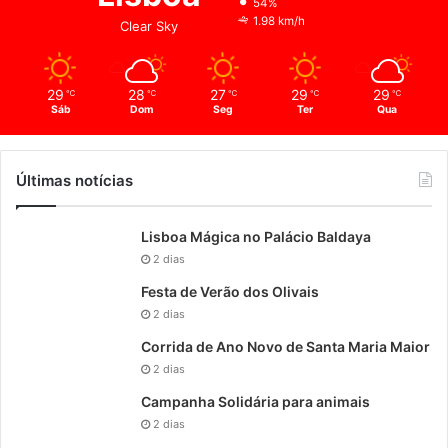
54%
1.98 km/h
Clear Sky
29
28
27
29
29
℃
℃
℃
℃
℃
Sáb
Dom
Seg
Ter
Qua
Últimas notícias
Lisboa Mágica no Palácio Baldaya
2 dias
Festa de Verão dos Olivais
2 dias
Corrida de Ano Novo de Santa Maria Maior
2 dias
Campanha Solidária para animais
2 dias