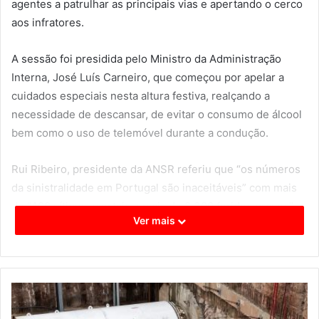
agentes a patrulhar as principais vias e apertando o cerco
aos infratores.
A sessão foi presidida pelo Ministro da Administração
Interna, José Luís Carneiro, que começou por apelar a
cuidados especiais nesta altura festiva, realçando a
necessidade de descansar, de evitar o consumo de álcool
bem como o uso de telemóvel durante a condução.
Rui Ribeiro, presidente da ANSR referiu que “os números
da sinistralidade em Portugal são inaceitáveis” com mais
de “400 vítimas mortais e mais de 2.300 feridos graves”
Ver mais
só este ano e até ao dia da apresentação.
Durante a apresentação da campanha ouviram-se
testemunhos de profissionais de saúde e de equipas que
lidam diariamente com pessoas que recuperam de
acidentes de viação, numa tentativa de sensibilizar para o