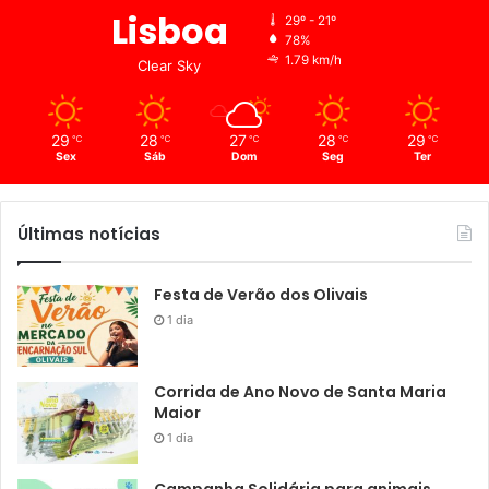
Lisboa
29º - 21º
78%
1.79 km/h
Clear Sky
29
28
27
28
29
℃
℃
℃
℃
℃
Sex
Sáb
Dom
Seg
Ter
Últimas notícias
Festa de Verão dos Olivais
1 dia
Corrida de Ano Novo de Santa Maria
Maior
1 dia
Campanha Solidária para animais