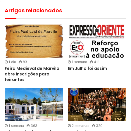
Artigos relacionados
1 dia
83
1 semana
411
Feira Medieval de Marvila
Em Julho foi assim
abre inscrições para
feirantes
1 semana
363
2 semanas
320