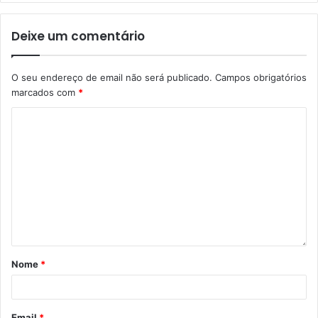
pretendem consolidar uma resposta que alia apoio social,
Deixe um comentário
educação financeira e prevenção, num contexto em que a
gestão equilibrada do orçamento familiar continua a ser
um desafio para muitas famílias.
O seu endereço de email não será publicado.
Campos obrigatórios
marcados com
*
Nome
*
Email
*