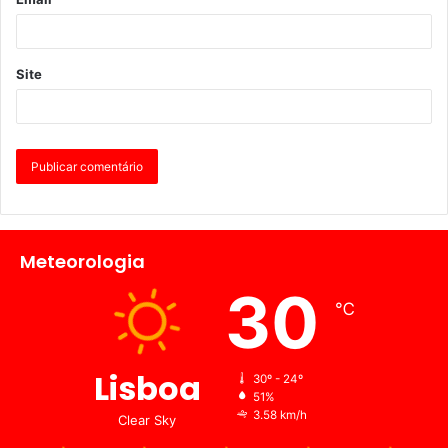
Site
Meteorologia
30
℃
Lisboa
30º - 24º
51%
3.58 km/h
Clear Sky