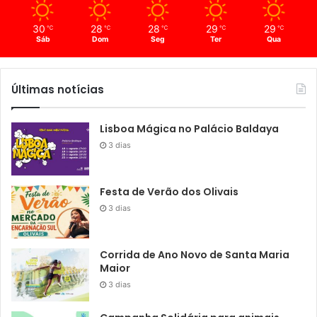
30
28
28
29
29
℃
℃
℃
℃
℃
Sáb
Dom
Seg
Ter
Qua
Últimas notícias
Lisboa Mágica no Palácio Baldaya
3 dias
Festa de Verão dos Olivais
3 dias
Corrida de Ano Novo de Santa Maria
Maior
3 dias