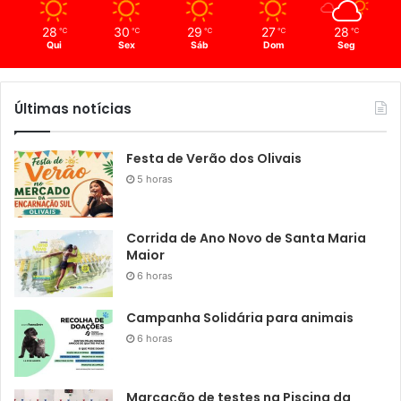
28
30
29
27
28
℃
℃
℃
℃
℃
Qui
Sex
Sáb
Dom
Seg
Últimas notícias
Festa de Verão dos Olivais
5 horas
Corrida de Ano Novo de Santa Maria
Maior
6 horas
Campanha Solidária para animais
6 horas
Marcação de testes na Piscina da