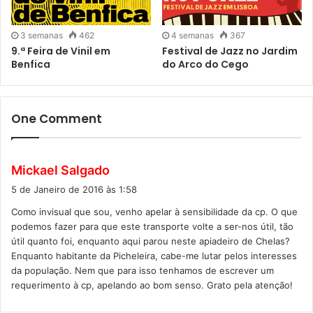
3 semanas
462
4 semanas
367
9.ª Feira de Vinil em
Festival de Jazz no Jardim
Benfica
do Arco do Cego
One Comment
d
Mickael Salgado
i
5 de Janeiro de 2016 às 1:58
z
Como invisual que sou, venho apelar à sensibilidade da cp. O que
:
podemos fazer para que este transporte volte a ser-nos útil, tão
útil quanto foi, enquanto aqui parou neste apiadeiro de Chelas?
Enquanto habitante da Picheleira, cabe-me lutar pelos interesses
da população. Nem que para isso tenhamos de escrever um
requerimento à cp, apelando ao bom senso. Grato pela atenção!