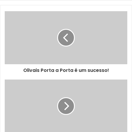
a empresa não ter honrado o seu compromisso de reunir
com a Junta de Freguesia do Beato no caso de haver
alguma alteração à circulação na linha Azambuja-Alcântara
(a única que ainda passava pelo apeadeiro de Chelas).
A Junta lamenta ainda que a CP não tenha anunciado a sua
decisão a si directamente, por via oficial, o que demonstra
“falta de respeito institucional”.
Olivais Porta a Porta é um sucesso!