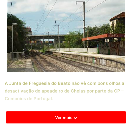
A Junta de Freguesia do Beato não vê com bons olhos a
desactivação do apeadeiro de Chelas por parte da CP –
Comboios de Portugal.
A autarquia enviou um ofício ao presidente do conselho de
Ver mais
administração da CP, manifestando a sua indignação pelo
fim da utilização daquele apeadeiro e criticando o facto de