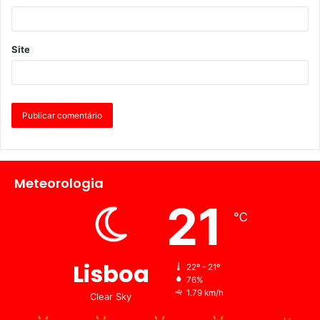
Site
Meteorologia
21
℃
Lisboa
22º - 21º
76%
1.79 km/h
Clear Sky