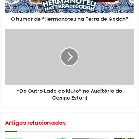
14 de Junho – Hélder Pereira e Hélio Esteves – 21h00
18 de Junho – KZL Music – 21h00
O humor de “Hermanoteu na Terra de Godah”
20 de Junho – Luís Rosa e André Patrão – 21h00
21 de Junho – Gina Reis e Fábio Matos – 21h00
“Do Outro Lado do Muro” no Auditório do
Casino Estoril
Artigos relacionados