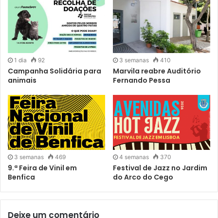
1 dia
92
3 semanas
410
Campanha Solidária para
Marvila reabre Auditório
animais
Fernando Pessa
3 semanas
469
4 semanas
370
9.ª Feira de Vinil em
Festival de Jazz no Jardim
Benfica
do Arco do Cego
Deixe um comentário