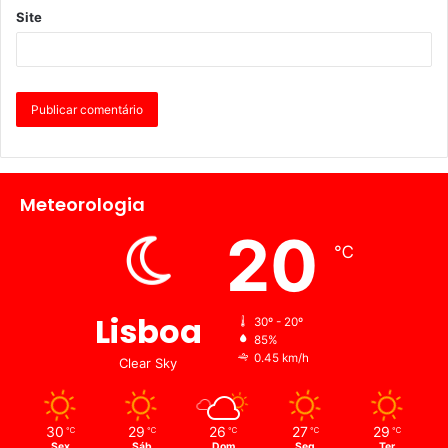
Site
Meteorologia
20
℃
Lisboa
30º - 20º
85%
0.45 km/h
Clear Sky
30
29
26
27
29
℃
℃
℃
℃
℃
Sex
Sáb
Dom
Seg
Ter