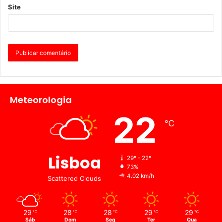
Site
Meteorologia
22
℃
Lisboa
29º - 22º
73%
4.02 km/h
Scattered Clouds
29
28
28
29
29
℃
℃
℃
℃
℃
Sáb
Dom
Seg
Ter
Qua