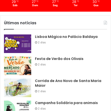
29
27
27
28
30
℃
℃
℃
℃
℃
Sáb
Dom
Seg
Ter
Qua
Últimas notícias
Lisboa Mágica no Palácio Baldaya
2 dias
Festa de Verão dos Olivais
2 dias
Corrida de Ano Novo de Santa Maria
Maior
2 dias
Campanha Solidária para animais
2 dias