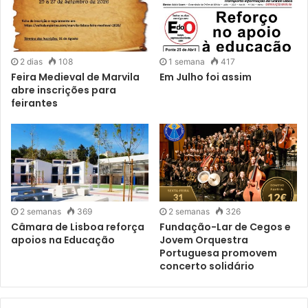
2 dias
108
1 semana
417
Feira Medieval de Marvila
Em Julho foi assim
abre inscrições para
feirantes
2 semanas
369
2 semanas
326
Câmara de Lisboa reforça
Fundação-Lar de Cegos e
apoios na Educação
Jovem Orquestra
Portuguesa promovem
concerto solidário