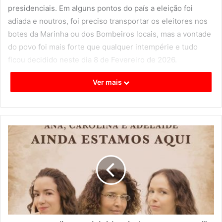
presidenciais. Em alguns pontos do país a eleição foi
adiada e noutros, foi preciso transportar os eleitores nos
botes da Marinha ou dos Bombeiros locais, mas a vontade
do povo foi mais forte que qualquer intempérie e tudo
ficou decidido neste dia 8 de Fevereiro de 2026.
Ver mais
Conforme o próprio já disse inúmeras vezes, António José
Seguro será “o Presidente de todos os Portugueses”.
Foto AJS facebook