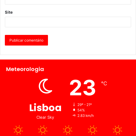
Site
Meteorologia
23
℃
Lisboa
29º - 21º
54%
2.83 km/h
Clear Sky