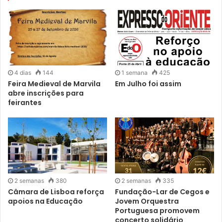
4 dias
144
1 semana
425
Feira Medieval de Marvila
Em Julho foi assim
abre inscrições para
Madragoa
feirantes
Este ano, as 20 marchas em competição foram avaliadas
por um júri presidido por Vítor Agostinho e composto por
Bruno Cochat (coreografia), Hélder Freire Costa
(cenografia), José António Tenente (figurino), Maria Inês
Almeida (letra), Osvaldo Ferreira (música), e Leonor
2 semanas
380
2 semanas
335
Padinha (representante da EGEAC).
Câmara de Lisboa reforça
Fundação-Lar de Cegos e
apoios na Educação
Jovem Orquestra
Portuguesa promovem
concerto solidário