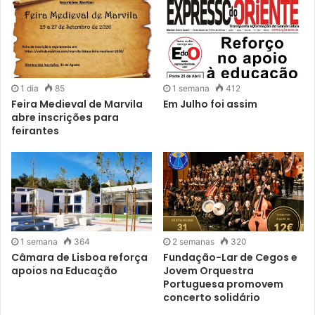
Inscrições para a sessão pública em
https://www.esero.pt/missao-ariel/evento
1 dia
85
1 semana
412
Feira Medieval de Marvila
Em Julho foi assim
abre inscrições para
feirantes
A missão Ariel, da ESA, tem como principal objetivo
estudar a composição química e a temperatura das
atmosferas de mais de 1000 exoplanetas. Esta missão vai
estudar como se formaram e como evoluem estes
planetas fora do Sistema Solar.
O lançamento da missão Ariel está previsto para 2029.
1 semana
364
2 semanas
320
Câmara de Lisboa reforça
Fundação-Lar de Cegos e
apoios na Educação
Jovem Orquestra
Portuguesa promovem
concerto solidário