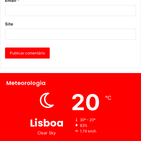
Email
*
Site
Meteorologia
20
℃
Lisboa
30º - 20º
83%
1.79 km/h
Clear Sky