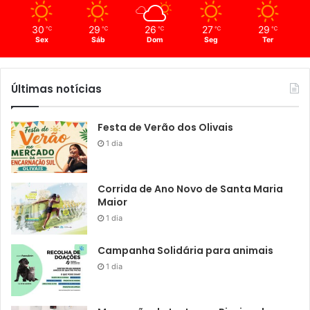
30
29
26
27
29
℃
℃
℃
℃
℃
Sex
Sáb
Dom
Seg
Ter
Últimas notícias
Festa de Verão dos Olivais
1 dia
Corrida de Ano Novo de Santa Maria
Maior
1 dia
Campanha Solidária para animais
1 dia