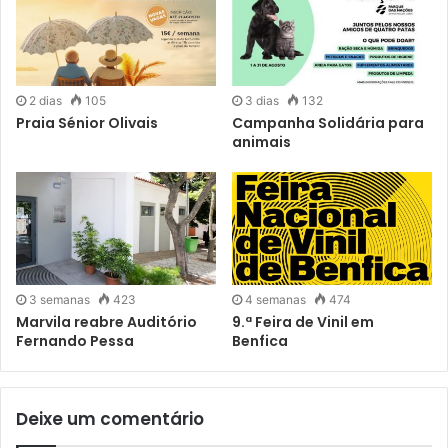
partilharem um momento de harmonia e bem-estar; à
tarde, a conferência Literatura japonesa do pós-guerra –
Osamu Dazai, Mishima, Kawabata e Endo Shunsaku, com o
professor José Álvares, revisita autores que marcaram a
2 dias
105
3 dias
132
modernidade literária nipónica.
Praia Sénior Olivais
Campanha Solidária para
animais
Durante quatro semanas, na XVIII Festa do Livro do
Oriente pode encontrar centenas de títulos a preços
especiais e um programa em que o livro e a leitura se
unem a outras formas de descoberta.
3 semanas
423
4 semanas
474
Marvila reabre Auditório
9.ª Feira de Vinil em
Fernando Pessa
Benfica
Deixe um comentário