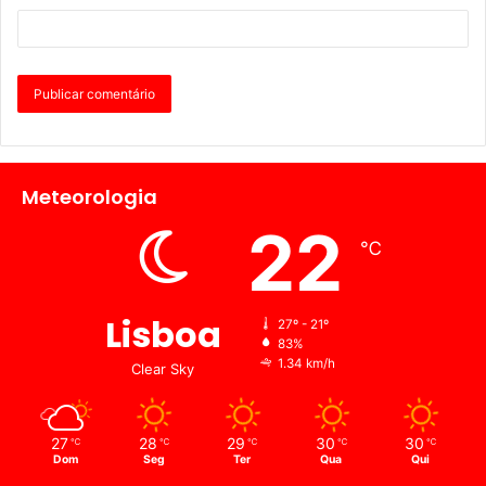
Meteorologia
22
℃
Lisboa
27º - 21º
83%
1.34 km/h
Clear Sky
27
28
29
30
30
℃
℃
℃
℃
℃
Dom
Seg
Ter
Qua
Qui