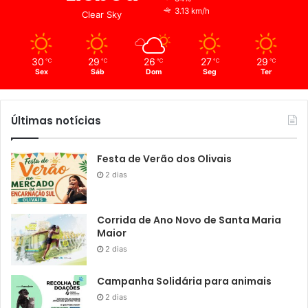
3.13 km/h
Clear Sky
30
29
26
27
29
℃
℃
℃
℃
℃
Sex
Sáb
Dom
Seg
Ter
Últimas notícias
Festa de Verão dos Olivais
2 dias
Corrida de Ano Novo de Santa Maria
Maior
2 dias
Campanha Solidária para animais
2 dias