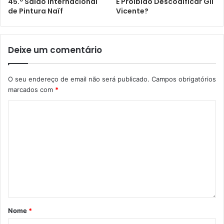
45.º Salão Internacional
É Proibido Descodificar Gil
de Pintura Naïf
Vicente?
Deixe um comentário
O seu endereço de email não será publicado.
Campos obrigatórios
marcados com
*
Nome
*