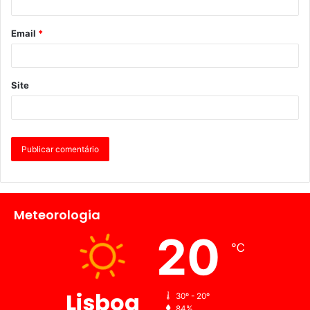
Email
*
Site
Meteorologia
20
℃
Lisboa
30º - 20º
84%