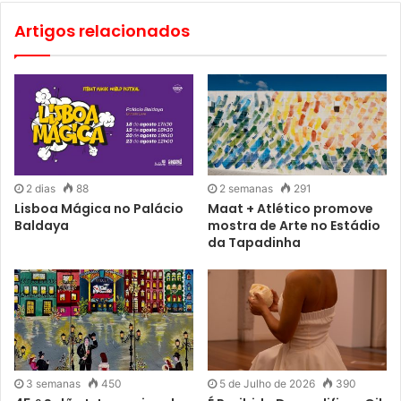
Artigos relacionados
2 dias
88
2 semanas
291
Lisboa Mágica no Palácio
Maat + Atlético promove
Baldaya
mostra de Arte no Estádio
da Tapadinha
3 semanas
450
5 de Julho de 2026
390