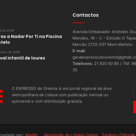
Contactos
il de 2026
Avenida Embaixador Aristides So
as a Nadar Por Ti na Piscina
Mendes, 18 – C – Estúdio D Tapa
stelo
Mercês 2725-537 Mem Martins
E-mail:
reiro de 2026
geralexpressodooriente@gmail.
al infantil de loures
Telefones:
21 920 60 85 / TM: 9
35
O EXPRESSO do Oriente é um jornal regional da área
I
metropolitana de Lisboa com publicação mensal ou
o
quinzenal e com distribuição gratuita.
s
E
nvolvido por:
Mixlife
Resolução de Litígios Online
Estatuto Editorial