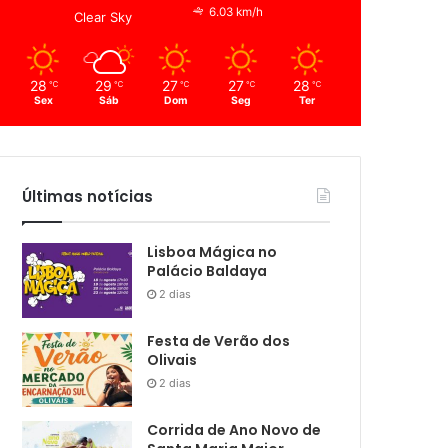
6.03 km/h
Clear Sky
28
29
27
27
28
℃
℃
℃
℃
℃
Sex
Sáb
Dom
Seg
Ter
Últimas notícias
Lisboa Mágica no
Palácio Baldaya
2 dias
Festa de Verão dos
Olivais
2 dias
Corrida de Ano Novo de