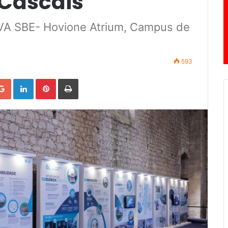
Cascais
OVA SBE- Hovione Atrium, Campus de
593
Google+
LinkedIn
Pinterest
Print