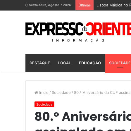
Lisboa Mágica no P
Sexta-feira, Agosto 7 2026
Últimas
DESTAQUE
LOCAL
EDUCAÇÃO
SOCIEDADE
Início
/
Sociedade
/
80.º Aniversário da CUF assin
Sociedade
80.º Aniversári