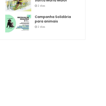
Santa Maria Maior
2 dias
Campanha Solidária
para animais
2 dias