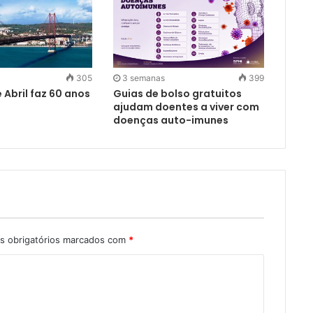
305
3 semanas
399
 Abril faz 60 anos
Guias de bolso gratuitos
ajudam doentes a viver com
doenças auto-imunes
 obrigatórios marcados com
*