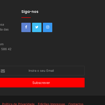
Siga-nos
usa
da das
com
6 586 42
nsira
eu
mail
Politica de Privacidade
Edições Impressas
Contactos