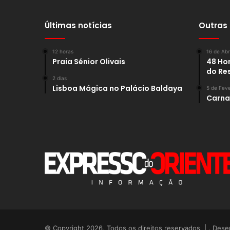
Últimas notícias
Outras
12 horas
16 de Abr
Praia Sénior Olivais
48 Hor
do Re
2 dias
Lisboa Mágica no Palácio Baldaya
5 de Feve
Carnav
© Copyright 2026, Todos os direitos reservados | . Dese