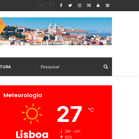
Random
Log
Sidebar
Article
In
TURA
Meteorologia
27
℃
Lisboa
28º - 24º
62%