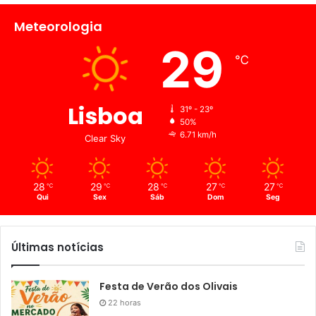
Meteorologia
29
℃
Lisboa
31º - 23º
50%
6.71 km/h
Clear Sky
28
29
28
27
27
℃
℃
℃
℃
℃
Qui
Sex
Sáb
Dom
Seg
Últimas notícias
Festa de Verão dos Olivais
22 horas