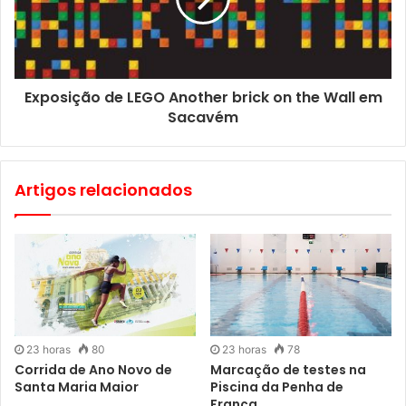
Online, em
xistarca.pt
Presencialmente, nas instalações da Xistarca, na Calçada
Exposição de LEGO Another brick on the Wall em
da Tapada, 71A, Lisboa.
Sacavém
Artigos relacionados
23 horas
80
23 horas
78
Corrida de Ano Novo de
Marcação de testes na
Santa Maria Maior
Piscina da Penha de
França