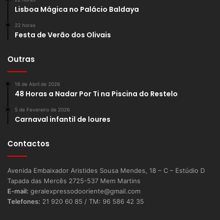
Lisboa Mágica no Palácio Baldaya
22 horas
Festa de Verão dos Olivais
Outras
16 de Abril de 2026
48 Horas a Nadar Por Ti na Piscina do Restelo
5 de Fevereiro de 2026
Carnaval infantil de loures
Contactos
Avenida Embaixador Aristides Sousa Mendes, 18 – C – Estúdio D
Tapada das Mercês 2725-537 Mem Martins
E-mail:
geralexpressodooriente@gmail.com
Telefones:
21 920 60 85 / TM: 96 586 42 35